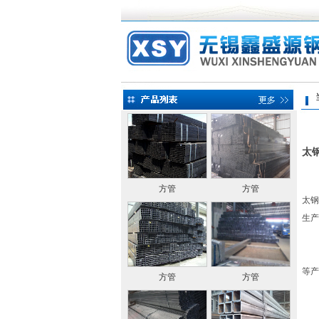
当前
太
方管
方管
太钢
生产
方管
等产
方管
方管
20