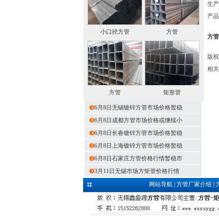
生产
产品
小口径方管
方管
方管
版权
相关
方管
矩形管
6月8日无锡镀锌方管市场价格暂稳
6月8日成都方管市场价格或继续小
6月8日长春镀锌方管市场价格暂稳
6月8日上海镀锌方管市场价格暂稳
6月8日石家庄方管价格行情暂稳市
3月11日无锡市场方矩管价格行情
网站导航
|
方管厂家介绍
|