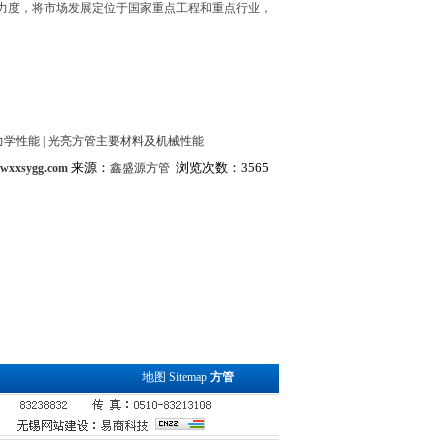
力度，将市场发展定位于国家重点工程和重点行业，
力学性能
|
光亮方管主要材料及机械性能
来源：
浏览次数：3565
.wxxsygg.com
鑫盛源方管
地图
Sitemap
方管