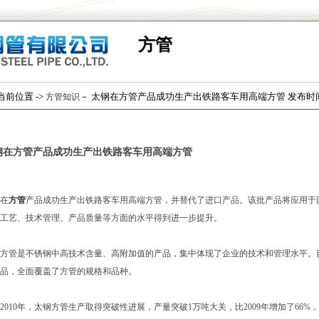
方管
位置 ->
－ 太钢在方管产品成功生产出铁路客车用高端方管 发布时间：(2
方管知识
钢在方管产品成功生产出铁路客车用高端方管
在
方管
产品成功生产出铁路客车用高端方管，并替代了进口产品。该批产品将应用于
工艺、技术管理、产品质量等方面的水平得到进一步提升。
是不锈钢中高技术含量、高附加值的产品，集中体现了企业的技术和管理水平。目
品，全面覆盖了方管的规格和品种。
10年，太钢方管生产取得突破性进展，产量突破1万吨大关，比2009年增加了66%，