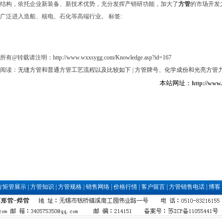
结构，依托企业新装备、新技术优势，充分发挥产销研功能，加大了
方管
的市场开发
广泛进入造船、核电、石化等高端行业。
标签:
所有@转载请注明：
http://www.wxxsygg.com/Knowledge.asp?id=167
阅读：
无缝方管和普通方管工艺流程以及比较如下
|
方管牌号、化学成份和光亮方管
本站网址：
http://www
方矩管展示
|
方管知识
|
方管规格
|
销售网络
|
价格行情
|
客户留言
|
方管销售电话
|
博客