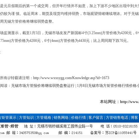
是元旦假期后的第一个成交周，但开年行情并不如意，加上下游不少地区出现中到大
仍较为谨 慎。临近周末，期货及现货均维持弱势，市场观望情绪继续增浓。对于无
周无锡方管价格将继续弱势盘整。
场监测显示，截至1月5日，无锡市场友发产新国标4寸(3.25mm)方管价格为4200元，6寸(
3.75mm)方管价格为4200元，6寸(4mm)方管价格为4430元；比上周同期下跌70元。
:
所有@转载请注明：
http://www.wxxsygg.com/Knowledge.asp?id=1673
阅读：
无锡市场方管报价将继续弱势盘整运行
|
1月8日无锡市场方矩管价格行情价格
本站网址：
http://www
方矩管展示
|
方管知识
|
方管规格
|
销售网络
|
价格行情
|
客户留言
|
方管销售电话
|
博客