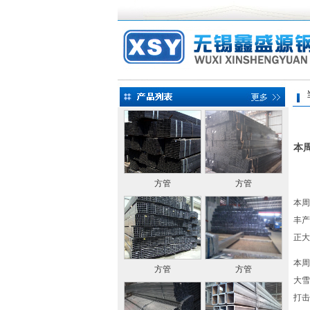
当前
本
方管
方管
本周
丰产
正大
本周
方管
方管
大雪
打击