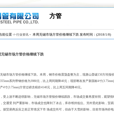
方管
位置 ->
－ 本周无锡市场方管价格继续下跌 发布时间：(2018/1/8)
行业资讯
周无锡市场方管价格继续下跌
无锡市场方管价格继续下跌。本周，钢市价格震荡盘整为主，现唐山普碳150方坯报价36
355mm系列带钢价格为3980元，比上周同期降40元；现邯郸友发产新国标4寸(3.75m
产4寸(3.75mm)方管过磅含税价4140元，比上周五同期降40元。
，受上游不断趋弱影响，无锡市场
方管
报价继续跟跌，市场成交量再度转弱，观望情
，交通受 到严重影响，市场成交也降到了冰点，库存维持低位。另外受此影响，贸
。据贸易商反应之前正常情况下市 场成交尚可，但由于大雪的影响，目前市场询价电