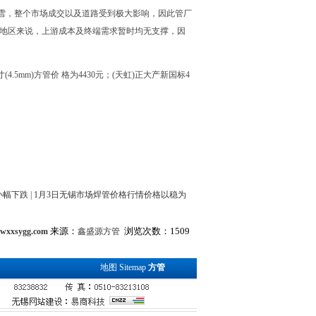
雪，整个市场成交以及道路受到极大影响，因此管厂
锡地区来说，上游成本及终端需求暂时均无支撑，因
4.5mm)方管价 格为4430元；(天虹)正大产新国标4
小幅下跌
|
1月3日无锡市场焊管价格行情价格以稳为
来源：
浏览次数：1509
.wxxsygg.com
鑫盛源方管
地图
Sitemap
方管