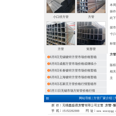
本周
操作
小口径方管
方管
此下
据市
寸(
标签
方管
矩形管
方管
6月8日无锡镀锌方管市场价格暂稳
6月8日成都方管市场价格或继续小
版权
6月8日长春镀锌方管市场价格暂稳
相关
6月8日上海镀锌方管市场价格暂稳
主
6月8日石家庄方管价格行情暂稳市
3月11日无锡市场方矩管价格行情
网站导航
|
方管厂家介绍
|