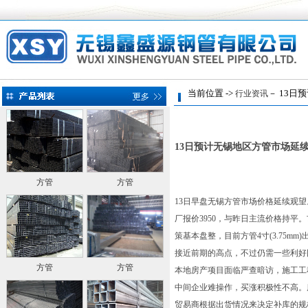
当前位置 ->
－ 13日
行业资讯
13日预计无锡地区方管市场延
方管
方管
13日早盘无锡方管市场价格延续观望
厂报价3950，与昨日主流价格持
策基本盘整，目前方管4寸(3.75m
接近前期的高点，不过仍需一些利好
方管
方管
本地房产项目面临严查暗访，施工工
中间企业难操作，买涨积极性不高。库
贸易商根据出货情况来决定补库的规