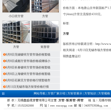
价格方面：本地唐山京华新国标产1.5寸(3
寸(4mm)方管主流报价4310元。
小口径方管
方管
标签:
方管
版权所有@转载请注明：
http://www.
方管
矩形管
相关阅读：
6月13日无锡市场方管价
6月8日无锡镀锌方管市场价格暂稳
弱势盘整运行
6月8日成都方管市场价格或继续小
6月8日长春镀锌方管市场价格暂稳
6月8日上海镀锌方管市场价格暂稳
6月8日石家庄方管价格行情暂稳市
3月11日无锡市场方矩管价格行情
网站导航
|
方管厂家介绍
|
方矩管展示
|
方管知识
|
方管规格