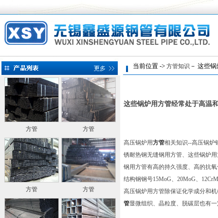
当前位置 ->
－ 这些锅
方管知识
这些锅炉用方管经常处于高温
方管
方管
高压锅炉用
方管
相关知识--高压锅
锈耐热钢无缝钢用方管、
这些锅炉用
钢用方管有高的持久强度、高的抗氧化
结构钢钢号15MoG、20MoG、12CrMoG
方管
方管
高压锅炉用方管除保证化学成分和机
管
显微组织、晶粒度、脱碳层也有一