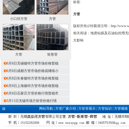
标签:
方管
小口径方管
方管
版权所有@转载请注明：
http://www.
相关阅读：
地质钻探及石油钻控用无
大影响
方管
矩形管
6月8日无锡镀锌方管市场价格暂稳
6月8日成都方管市场价格或继续小
6月8日长春镀锌方管市场价格暂稳
6月8日上海镀锌方管市场价格暂稳
6月8日石家庄方管价格行情暂稳市
3月11日无锡市场方矩管价格行情
网站导航
|
方管厂家介绍
|
方矩管展示
|
方管知识
|
方管规格