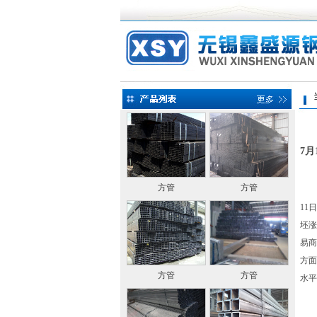
当前
7
方管
方管
11
坯涨
易商
方面
方管
方管
水平