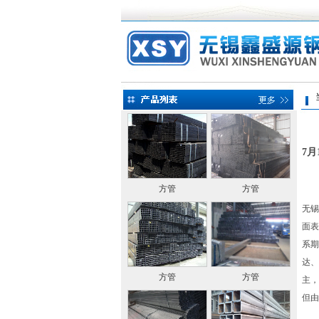
当前
7
方管
方管
无锡
面表
系期
达、
方管
方管
主，
但由