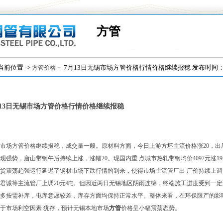
方管
位置 ->
－ 7月13日无锡市场方管价格行情价格继续报稳 发布时间：(201
方管价格
月13日无锡市场方管价格行情价格继续报稳
市场方管价格继续报稳，成交量一般。原材料方面，今日上游方坯主流价格涨20，出厂
现强势，唐山带钢午后持续上涨，涨幅20。现国内重 点城市热轧带钢均价4097元涨
货震荡趋强运行延迟了钢材市场下跌行情的到来，使得市场主流管厂出 厂价持续上调
君诚等主流管厂上调20元/吨。但因近两日无锡地区阴雨连绵，终端施工进度受到一
多按需补库，屯库意愿较差，库存方面均保持正常水平。整体来看，在环保限产的影
于市场利空因素 犹存，预计无锡本地市场
方管
价格呈小幅震荡态势。