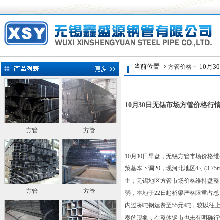
当前位置 ->
－ 10月
方管价格
10月30日无锡市场方管价格行
方管
方管
10月30日早盘，无锡方管市场价
策基本下调20，现河北地区4寸(3.7
主；无锡地区方管市场价格维持盘整
方管
方管
弱，本地于22日起桥梁严格限重占
内过桥吨钢运费至55元/吨，较以往
奏的现象，在整体钢市也未有明确行情