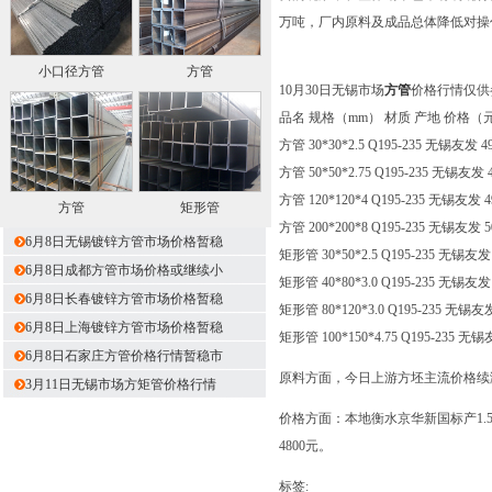
万吨，厂内原料及成品总体降低对操
小口径方管
方管
10月30日无锡市场
方管
价格行情仅供
品名 规格（mm） 材质 产地 价格（元
方管 30*30*2.5 Q195-235 无锡友发 4
方管 50*50*2.75 Q195-235 无锡友发 
方管 120*120*4 Q195-235 无锡友发 
方管
矩形管
方管 200*200*8 Q195-235 无锡友发 
6月8日无锡镀锌方管市场价格暂稳
矩形管 30*50*2.5 Q195-235 无锡友发
6月8日成都方管市场价格或继续小
矩形管 40*80*3.0 Q195-235 无锡友发
6月8日长春镀锌方管市场价格暂稳
矩形管 80*120*3.0 Q195-235 无锡友
6月8日上海镀锌方管市场价格暂稳
矩形管 100*150*4.75 Q195-235 无
6月8日石家庄方管价格行情暂稳市
原料方面，今日上游方坯主流价格续涨2
3月11日无锡市场方矩管价格行情
价格方面：本地衡水京华新国标产1.5寸(
4800元。
标签: