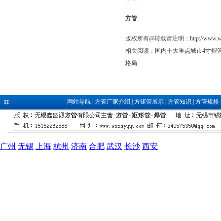
方管
版权所有@转载请注明：
http://www.
相关阅读：
国内十大重点城市4寸焊管
格局
网站导航
|
方管厂家介绍
|
方矩管展示
|
方管知识
|
方管规格
广州
无锡
上海
杭州
济南
合肥
武汉
长沙
西安