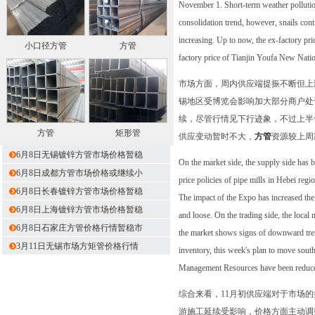
November 1. Short-term weather pollutio
consolidation trend, however, snails conti
increasing. Up to now, the ex-factory pri
小口径方管
方管
factory price of Tianjin Youfa New Nati
市场方面，周内供应端提振不断但上涨
锡地区受博览会影响加大部分商户处
续，尽管行情见下行迹象，不过上半
方管
矩形管
供应变动暂时不大，
方管
资源较上周减
6月8日无锡镀锌方管市场价格暂稳
On the market side, the supply side has 
6月8日成都方管市场价格或继续小
price policies of pipe mills in Hebei regi
6月8日长春镀锌方管市场价格暂稳
The impact of the Expo has increased the
6月8日上海镀锌方管市场价格暂稳
and loose. On the trading side, the local 
6月8日石家庄方管价格行情暂稳市
the market shows signs of downward trend, 
3月11日无锡市场方矩管价格行情
inventory, this week's plan to move sout
Management Resources have been reduce
综合来看，11月初供应端对于市场
游施工延续受影响，价格方面主动调