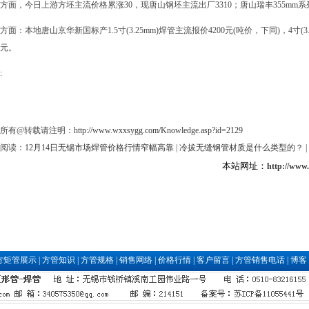
方面，今日上游方坯主流价格累涨30，现唐山钢坯主流出厂3310；唐山瑞丰355mm系
方面：本地唐山京华新国标产1.5寸(3.25mm)焊管主流报价4200元(吨价，下同)，4寸(3
0元。
:
所有@转载请注明：
http://www.wxxsygg.com/Knowledge.asp?id=2129
阅读：
12月14日无锡市场焊管价格行情窄幅高靠
|
冷拔无缝钢管材质是什么类型的？
|
本站网址：
http://www
方矩管展示
|
方管知识
|
方管规格
|
销售网络
|
价格行情
|
客户留言
|
方管销售电话
|
博客