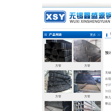
当前
预
方管
方管
无锡
出现
寸3
31
方管
方管
降几
整运