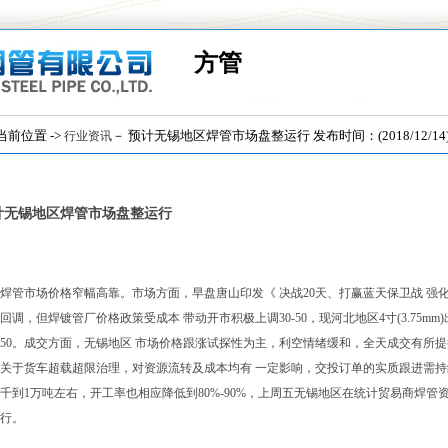
方管
位置 ->
－ 预计无锡地区焊管市场盘整运行 发布时间：(2018/12/14
行业资讯
计无锡地区焊管市场盘整运行
焊管市场价格窄幅高靠。市场方面，早盘唐山印发《 决战20天、打赢蓝天保卫战 
回调，但焊镀管厂价格政策受成本 带动开市积极上调30-50，现河北地区4寸(3.75mm)
750。成交方面，无锡地区 市场价格跟涨试探性为主，利空情绪缓和，全天成交有所
日关于货车超载超限治理，对资源流转及成本均有 一定影响，交投订单的实质跟进需
千到1万吨左右，开工率也相应降低到80%-90%，上周五无锡地区在统计贸易商焊管资
行。