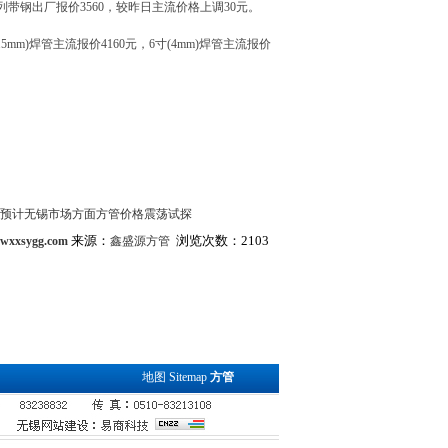
列带钢出厂报价3560，较昨日主流价格上调30元。
.5mm)焊管主流报价4160元，6寸(4mm)焊管主流报价
预计无锡市场方面方管价格震荡试探
来源：
浏览次数：2103
.wxxsygg.com
鑫盛源方管
地图
Sitemap
方管