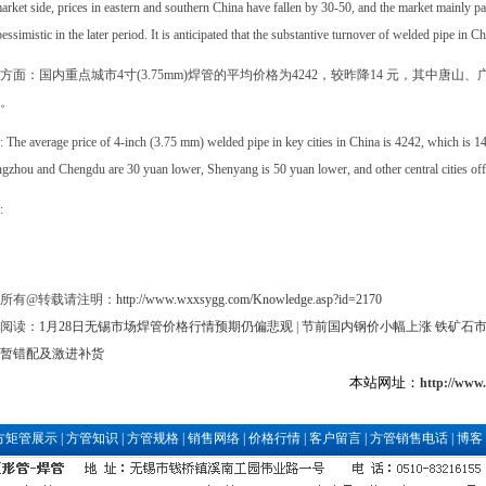
arket side, prices in eastern and southern China have fallen by 30-50, and the market mainly 
 pessimistic in the later period. It is anticipated that the substantive turnover of welded pipe in 
方面：国内重点城市4寸(3.75mm)焊管的平均价格为4242，较昨降14 元，其中唐
。
: The average price of 4-inch (3.75 mm) welded pipe in key cities in China is 4242, which is
zhou and Chengdu are 30 yuan lower, Shenyang is 50 yuan lower, and other central cities offer
:
所有@转载请注明：
http://www.wxxsygg.com/Knowledge.asp?id=2170
阅读：
1月28日无锡市场焊管价格行情预期仍偏悲观
|
节前国内钢价小幅上涨 铁矿石
暂错配及激进补货
本站网址：
http://www
方矩管展示
|
方管知识
|
方管规格
|
销售网络
|
价格行情
|
客户留言
|
方管销售电话
|
博客