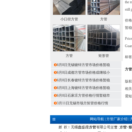
the m
still
小口径方管
方管
价格
暂稳
Price
Guang
方管
矩形管
标签
6月8日无锡镀锌方管市场价格暂稳
方管
6月8日成都方管市场价格或继续小
6月8日长春镀锌方管市场价格暂稳
版权
6月8日上海镀锌方管市场价格暂稳
相关
6月8日石家庄方管价格行情暂稳市
需短
3月11日无锡市场方矩管价格行情
网站导航
|
方管厂家介绍
|