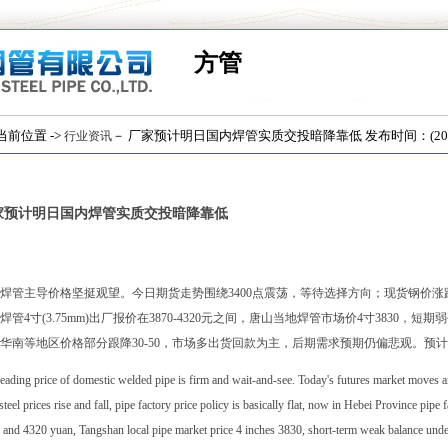
方管
位置 ->
－ 厂家预计明日国内焊管实质交投暗降靠低 发布时间：(2019/
行业资讯
家预计明日国内焊管实质交投暗降靠低
焊管主导价格坚挺观望。今日期货走势围绕3400点震荡，等待选择方向；现货钢价涨
焊管4寸(3.75mm)出厂报价在3870-4320元之间，唐山当地焊管市场价4寸3830
华南等地区价格部分跟降30-50，市场多出货回款为主，后期需求预期仍偏悲观。预
eading price of domestic welded pipe is firm and wait-and-see. Today's futures market moves ar
steel prices rise and fall, pipe factory price policy is basically flat, now in Hebei Province pip
 and 4320 yuan, Tangshan local pipe market price 4 inches 3830, short-term weak balance und