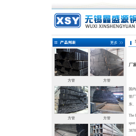
当前
厂
方管
方管
国内
管厂
东、
The l
方管
方管
spot 
3870