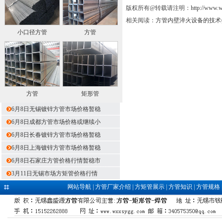
版权所有@转载请注明：
http://www.
相关阅读：
方管内壁淬火设备的技术
小口径方管
方管
方管
矩形管
6月8日无锡镀锌方管市场价格暂稳
6月8日成都方管市场价格或继续小
6月8日长春镀锌方管市场价格暂稳
6月8日上海镀锌方管市场价格暂稳
6月8日石家庄方管价格行情暂稳市
3月11日无锡市场方矩管价格行情
网站导航
|
方管厂家介绍
|
方矩管展示
|
方管知识
|
方管规格