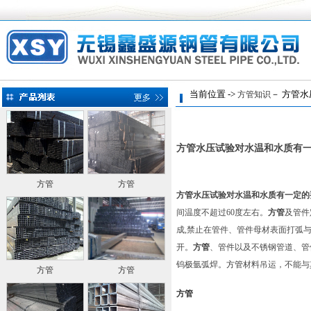
当前位置 ->
－ 方管水
方管知识
方管水压试验对水温和水质有
方管
方管
方管水压试验对水温和水质有一定的
间温度不超过60度左右。
方管
及管件
成,禁止在管件、管件母材表面打弧
开。
方管
、管件以及不锈钢管道、管
钨极氩弧焊。
方管
材料吊运，不能与
方管
方管
方管