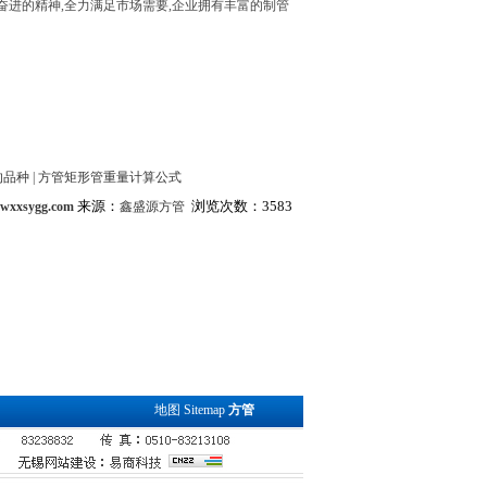
奋进的精神,全力满足市场需要,企业拥有丰富的制管
的品种
|
方管矩形管重量计算公式
来源：
浏览次数：3583
.wxxsygg.com
鑫盛源方管
地图
Sitemap
方管