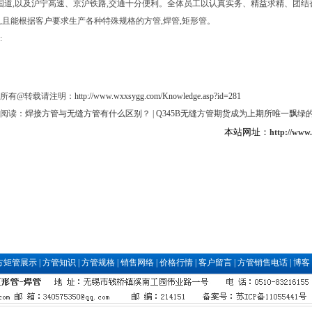
2国道,以及沪宁高速、京沪铁路,交通十分便利。全体员工以认真实务、精益求精、团结
,且能根据客户要求生产各种特殊规格的方管,焊管,矩形管。
:
所有@转载请注明：
http://www.wxxsygg.com/Knowledge.asp?id=281
阅读：
焊接方管与无缝方管有什么区别？
|
Q345B无缝方管期货成为上期所唯一飘绿
本站网址：
http://www
方矩管展示
|
方管知识
|
方管规格
|
销售网络
|
价格行情
|
客户留言
|
方管销售电话
|
博客