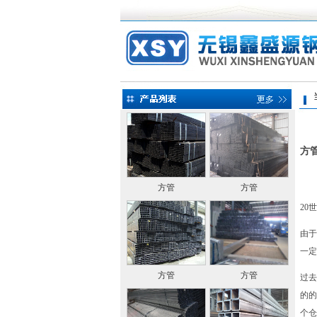
当前
方
方管
方管
20
由于
一定
方管
方管
过去
的的
个仓