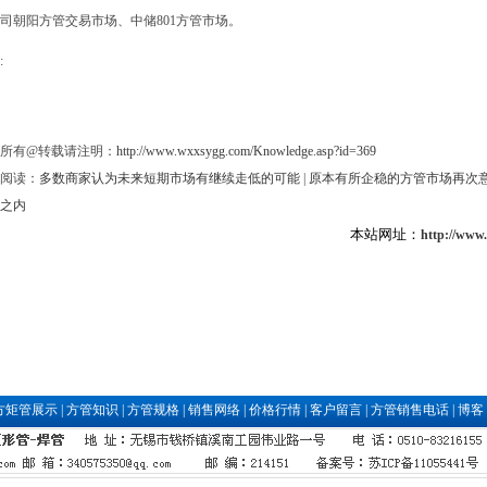
司朝阳方管交易市场、中储801方管市场。
:
所有@转载请注明：
http://www.wxxsygg.com/Knowledge.asp?id=369
阅读：
多数商家认为未来短期市场有继续走低的可能
|
原本有所企稳的方管市场再次
之内
本站网址：
http://www
方矩管展示
|
方管知识
|
方管规格
|
销售网络
|
价格行情
|
客户留言
|
方管销售电话
|
博客