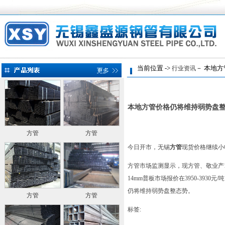
当前位置 ->
－ 本地方
行业资讯
本地方管价格仍将维持弱势盘
方管
方管
今日开市，无锡
方管
现货价格继续小
方管市场监测显示，现方管、敬业产16-2
14mm普板市场报价在3950-393
仍将维持弱势盘整态势。
方管
方管
标签: