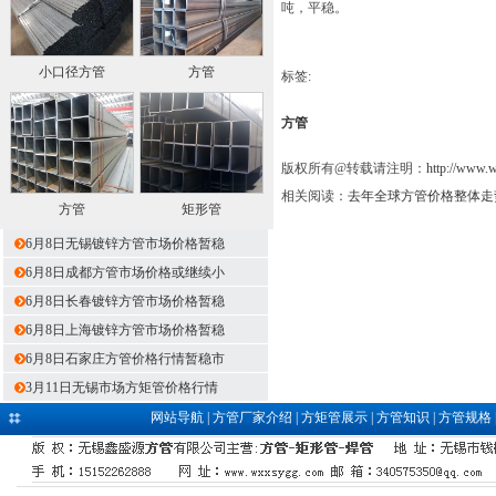
吨，平稳。
小口径方管
方管
标签:
方管
版权所有@转载请注明：
http://www.
相关阅读：
去年全球方管价格整体走
方管
矩形管
6月8日无锡镀锌方管市场价格暂稳
6月8日成都方管市场价格或继续小
6月8日长春镀锌方管市场价格暂稳
6月8日上海镀锌方管市场价格暂稳
6月8日石家庄方管价格行情暂稳市
3月11日无锡市场方矩管价格行情
网站导航
|
方管厂家介绍
|
方矩管展示
|
方管知识
|
方管规格