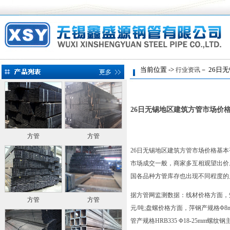
当前位置 ->
－ 26日
行业资讯
26日无锡地区建筑方管市场价
方管
方管
26日无锡地区建筑方管市场价格基本
市场成交一般，商家多互相观望出价。
国各品种
方管
库存也出现不同程度的
据方管网监测数据：线材价格方面，
方管
方管
元/吨;盘螺价格方面，萍钢产规格Φ8
管产规格HRB335 Φ18-25mm螺纹