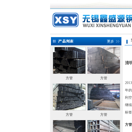
当前
清
方管
方管
20
年的
利空
继续
标签
方管
方管
方管