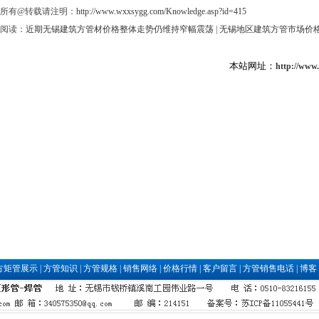
所有@转载请注明：
http://www.wxxsygg.com/Knowledge.asp?id=415
阅读：
近期无锡建筑方管材价格整体走势仍维持窄幅震荡
|
无锡地区建筑方管市场价
本站网址：
http://www
方矩管展示
|
方管知识
|
方管规格
|
销售网络
|
价格行情
|
客户留言
|
方管销售电话
|
博客