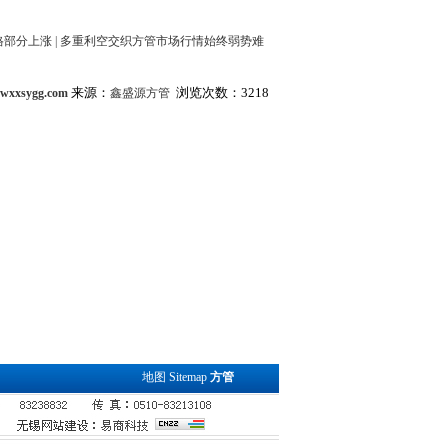
格部分上涨
|
多重利空交织方管市场行情始终弱势难
来源：
浏览次数：3218
.wxxsygg.com
鑫盛源方管
地图
Sitemap
方管