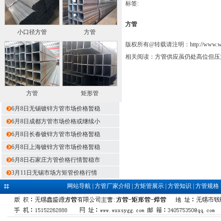
标签:
方管
小口径方管
方管
版权所有@转载请注明：
http://www.
相关阅读：
方管供应虽仍处高位但压
方管
矩形管
6月8日无锡镀锌方管市场价格暂稳
6月8日成都方管市场价格或继续小
6月8日长春镀锌方管市场价格暂稳
6月8日上海镀锌方管市场价格暂稳
6月8日石家庄方管价格行情暂稳市
3月11日无锡市场方矩管价格行情
网站导航
|
方管厂家介绍
|
方矩管展示
|
方管知识
|
方管规格