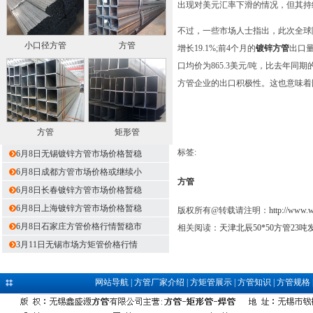
出现对美元汇率下滑的情况，但其持
不过，一些市场人士指出，此次全球
小口径方管
方管
增长19.1%;前4个月的
镀锌方管
出口量
口均价为865.3美元/吨，比去年同
方管企业的出口积极性。这也意味着
方管
矩形管
标签:
6月8日无锡镀锌方管市场价格暂稳
6月8日成都方管市场价格或继续小
方管
6月8日长春镀锌方管市场价格暂稳
6月8日上海镀锌方管市场价格暂稳
版权所有@转载请注明：
http://www.
6月8日石家庄方管价格行情暂稳市
相关阅读：
天津北辰50*50方管23
3月11日无锡市场方矩管价格行情
网站导航
|
方管厂家介绍
|
方矩管展示
|
方管知识
|
方管规格