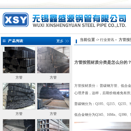
当前位置 ->
－ 方管按
行业资讯
方管按照材质分类是怎么分的
方管
方管
方管按材质分： 普碳钢方管、低合
心理矛盾，这样，后期价格难免有所
普碳钢分为：Q195、Q215、Q235、S
方管
方管
低合金钢分为Q345、16Mn、Q390、S