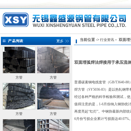
当前位置 ->
－ 双面埋
行业资讯
双面埋弧焊法焊接用于承压流
方管
方管
普通碳素钢电线套管（GB/T3640
焊方管（SY5036-83）是以热
经过各种严格的科学检验和测试，使
值得注意的是，1-6月份纳入钢协统计大
再度亮起“红灯”。中钢协最新内部统
方管
方管
6月份亏损企业累计亏损面达40.07%