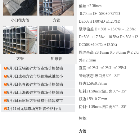
偏差 +2.38mm
-0.79mm D< 508 ±0.75%D
小口径方管
方管
D≥508 ±1.00%D ±1.25%D
壁厚偏差 D< 508 ＋15.0%t－12.5%t
D≥508 ＋17.5%t－10.5%t D< 508 ±12
DC508 ±10.0%t ±12.5%t
焊缝余高 ≤3.18mm 0.5-3.0mm 内≤ 2.
方管
矩形管
外≤ 2.5mm
直度 ≤0.2%L ≤0.2%L ≤0.25%L
6月8日无锡镀锌方管市场价格暂稳
管端状态 坡口角30°-- 35°
6月8日成都方管市场价格或继续小
顿边1.59±0.79mm
6月8日长春镀锌方管市场价格暂稳
切斜≤1.59mm 坡口角30°-- 35°
6月8日上海镀锌方管市场价格暂稳
顿边1.59±0.79mm
6月8日石家庄方管价格行情暂稳市
切斜≤1.59mm 坡口角30°-- 35°
3月11日无锡市场方矩管价格行情
标签:
方管