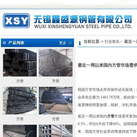
当前位置 ->
－ 最近一
行业资讯
最近一周以来国内方管市场需
方管
方管
我国方管市场去库存操作还在延续，
会库存总量为 1483.78万吨，较
速度继续明显放缓，线材、冷轧市场
最近一周以来国内
方管
市场需求更加
方管
方管
8.3%，环比6月份下降60%。说
来，我国方管社会库存降速持续下降