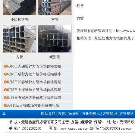
标签:
方管
小口径方管
方管
版权所有@转载请注明：
http://www.
相关阅读：
螺旋防腐方管模锻的几个
方管
矩形管
6月8日无锡镀锌方管市场价格暂稳
6月8日成都方管市场价格或继续小
6月8日长春镀锌方管市场价格暂稳
6月8日上海镀锌方管市场价格暂稳
6月8日石家庄方管价格行情暂稳市
3月11日无锡市场方矩管价格行情
网站导航
|
方管厂家介绍
|
方矩管展示
|
方管知识
|
方管规格