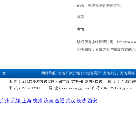
码头、桥梁等基础桩用方管。
标签:
方管
版权所有@转载请注明：
http://www.
相关阅读：
直缝方管与螺旋方管的介
网站导航
|
方管厂家介绍
|
方矩管展示
|
方管知识
|
方管规格
广州
无锡
上海
杭州
济南
合肥
武汉
长沙
西安