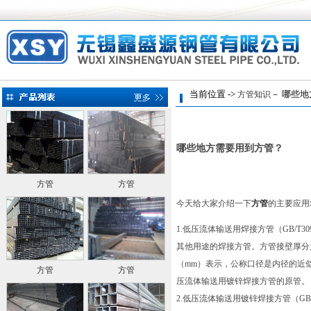
当前位置 ->
－ 哪些地方
方管知识
哪些地方需要用到方管？
方管
方管
今天给大家介绍一下
方管
的主要应用
1.低压流体输送用焊接方管（GB/T
其他用途的焊接方管。方管接壁厚分
（mm）表示，公称口径是内径的近似
方管
方管
压流体输送用镀锌焊接方管的原管。
2.低压流体输送用镀锌焊接方管（GB