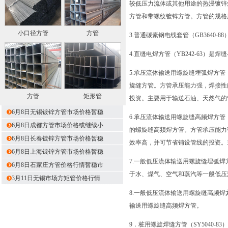
较低压力流体或其他用途的热浸镀锌
方管和带螺纹镀锌方管。方管的规格用
小口径方管
方管
3.普通碳素钢电线套管（GB364
4.直缝电焊方管（YB242-63
5.承压流体输送用螺旋缝埋弧焊方管
旋缝方管。方管承压能力强，焊接性
方管
矩形管
投资。主要用于输送石油、天然气的
6月8日无锡镀锌方管市场价格暂稳
6.承压流体输送用螺旋缝高频焊方管
6月8日成都方管市场价格或继续小
的螺旋缝高频焊方管。方管承压能力
6月8日长春镀锌方管市场价格暂稳
效率高，并可节省铺设管线的投资。
6月8日上海镀锌方管市场价格暂稳
7.一般低压流体输送用螺旋缝埋弧焊
6月8日石家庄方管价格行情暂稳市
于水、煤气、空气和蒸汽等一般低压
3月11日无锡市场方矩管价格行情
8.一般低压流体输送用螺旋缝高频焊
输送用螺旋缝高频焊方管。
9．桩用螺旋焊缝方管（SY5040