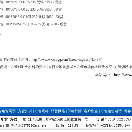
 30*50*2.5 Q195-235 无锡 3550 - 现货
 40*80*3.0 Q195-235 无锡 3650 - 现货
 80*120*3.0 Q195-235 无锡 3680 - 现货
 100*150*4.75 Q195-235 无锡 3750 - 现货
:
所有@转载请注明：
http://www.wxxsygg.com/Knowledge.asp?id=877
阅读：
方管对耐火材料的要求
|
今日全国重点城市方管市场价格跌势收窄
|
方管切断操
本站网址：
http://www
方矩管展示
|
方管知识
|
方管规格
|
销售网络
|
价格行情
|
客户留言
|
方管销售电话
|
博客