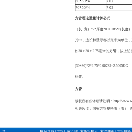
60*60*4
7.02
70*50*4
7.02
方管理论重量计算公式
（长+宽）*2*厚度*0.00785*6(长
其中，边长和壁厚都以毫米为单位，
如30 x 30 x 2.75毫米的
方管
，按上述
(30+30)*2*2.75*0.00785=2.5905KG
标签:
方管
版权所有@转载请注明：
http://www.
相关阅读：
国标方管规格表（表）
|
网站导航
|
方管厂家介绍
|
方矩管展示
|
方管知识
|
方管规格