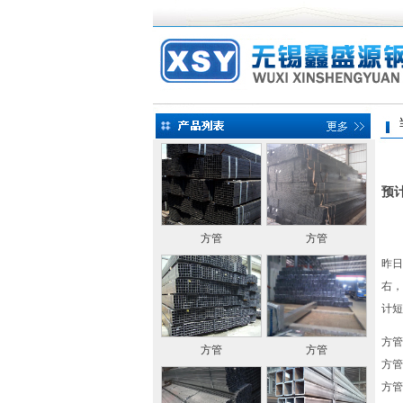
当前
预
方管
方管
昨日
右，
计短
方管 
方管
方管
方管 
方管 