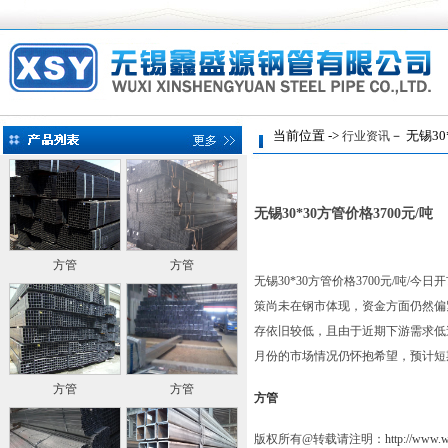
当前位置 ->
－ 无锡30
行业资讯
无锡30*30方管价格3700元/吨
方管
方管
无锡30*30方管价格3700元/吨/
今日开
策尚未在钢市体现，资金方面仍然偏
存依旧较低，且由于近期下游需求低
月份的市场情况仍怀抱希望，预计短
方管
方管
方管
版权所有@转载请注明：
http://www.