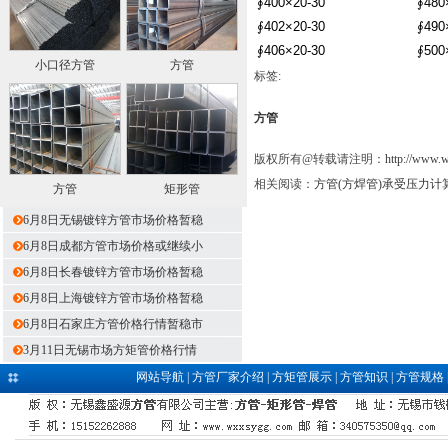
∮400×20-30
∮480
∮402×20-30
∮490
∮406×20-30
∮500
小口径方管
方管
标签:
方管
版权所有@转载请注明：
http://www.
相关阅读：
方管(方焊管)承受压力计
方管
矩形管
6月8日无锡镀锌方管市场价格暂稳
6月8日成都方管市场价格或继续小
6月8日长春镀锌方管市场价格暂稳
6月8日上海镀锌方管市场价格暂稳
6月8日石家庄方管价格行情暂稳市
3月11日无锡市场方矩管价格行情
网站导航
|
方管厂家介绍
|
方矩管展示
|
方管知识
|
方管规格