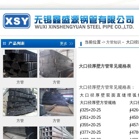
当前位置 ->
－ 大口径
方管知识
大口径厚壁方管常见规格表
方管
方管
大口径厚壁方管常见规格表：
大 口 径 厚 壁 双 面 直 缝 埋 弧 
大口径厚壁方管规格
大口
∮325×20-25
∮426
∮351×20-25
∮450
方管
方管
∮355×20-25
∮457
∮377×20-25
∮478