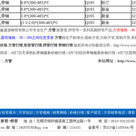
轧带钢
0.6*(300-485)*C
Q195
松汀
32
轧带钢
0.8*(300-485)*C
Q195
新金
32
轧带钢
1.0*(300-485)*C
Q195
新金
32
轧带钢
(1.5-2.0)*(300-485)*C
Q195
新余
32
鑫盛源钢管有限公司专业生产:
方管
,
矩形管
,焊管等一系列高频焊管产品,
方管规格：40
,
圆管规格：50～200之间任意变形
.
方管
按生产标准分:国标方管,日标方管,英制方管,美
价格
.
方管行情
,
矩形管行情
,
焊管行情
.
带钢行情
版权所有@转载请注明：
http://www.wxx
阅读：
4月7日天津热轧带钢最新价格行情
|
4月7日绍兴带钢最新价格行情
|
4月7日昆
签：
本站网址：
方管
http://www
方矩管展示
|
方管知识
|
方管规格
|
销售网络
|
价格行情
|
客户留言
|
方管销售电话
|
博客