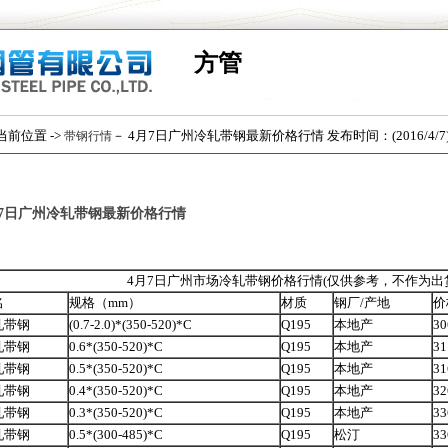
方管
位置 ->
－ 4月7日广州冷轧带钢最新价格行情 发布时间：(2016/4/7
带钢行情
月7日广州冷轧带钢最新价格行情
4月7日广州市场冷轧带钢价格行情(仅供参考，不作为出
名
规格（mm）
材质
钢厂/产地
价
轧带钢
(0.7-2.0)*(350-520)*C
Q195
本地产
30
轧带钢
0.6*(350-520)*C
Q195
本地产
31
轧带钢
0.5*(350-520)*C
Q195
本地产
31
轧带钢
0.4*(350-520)*C
Q195
本地产
32
轧带钢
0.3*(350-520)*C
Q195
本地产
33
轧带钢
0.5*(300-485)*C
Q195
松汀
33