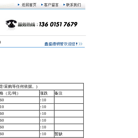
)
货/采购等任何依据。)
格（元/吨）
涨跌
备注
60
↑10
10
↑10
60
↑10
60
↑10
60
↑10
60
↑10
暂缺