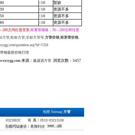
90
↑10
暂缺
30
↑10
资源不多
50
↑10
资源不多
80
↑10
资源不多
～200之间任意变形
,
矩形管规格：50～200之间任意
标方管,欧标方管,非标方管等.
方管价格
,
矩形管价格
,
sygg.com/quotation.asp?id=1324
明带钢最新价格行情
来源：
浏览次数：3457
.wxxsygg.com
鑫盛源方管
地图
Sitemap
方管