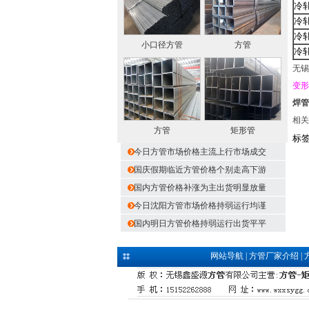
冷
冷
冷
小口径方管
方管
冷
无锡
变形
焊管
相关
方管
矩形管
标
今日方管市场价格主流上行市场成交
国庆假期临近方管价格个别走高下游
国内方管价格补涨为主出货明显放量
今日沈阳方管市场价格持弱运行均谨
国内明日方管价格持弱运行出货平平
网站导航
|
方管厂家介绍
|