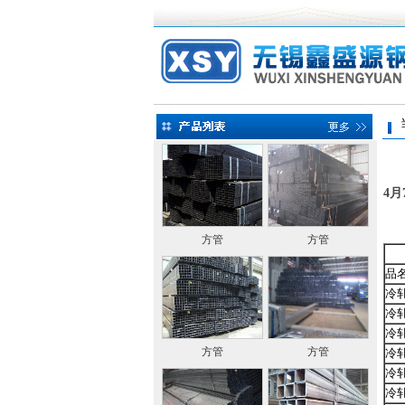
当前
4
方管
方管
品
冷
冷
冷
方管
方管
冷
冷
冷