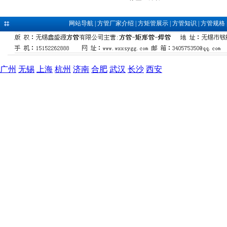
网站导航
|
方管厂家介绍
|
方矩管展示
|
方管知识
|
方管规格
广州
无锡
上海
杭州
济南
合肥
武汉
长沙
西安