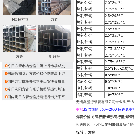
热轧带钢
2.5*265*C
热轧带钢
2.75*265*C
热轧带钢
2.5*295*C
小口径方管
方管
热轧带钢
2.75*295*C
热轧带钢
2.5*350*C
热轧带钢
2.5*355*C
热轧带钢
2.75*350*C
热轧带钢
2.75*355*C
热轧带钢
2.75*145*C
方管
矩形管
热轧带钢
2.75*165*C
今日方管市场价格主流上行市场成交
热轧带钢
2.5*(160-210)*C
国庆假期临近方管价格个别走高下游
冷轧带钢
0.5*600*C
国内方管价格补涨为主出货明显放量
冷轧带钢
0.5*720*C
冷轧带钢
1.0*600*C
今日沈阳方管市场价格持弱运行均谨
冷轧带钢
1.0*720*C
国内明日方管价格持弱运行出货平平
无锡鑫盛源钢管有限公司专业生产:
变形
,
圆管规格：50～200之间任意变
焊管价格
.
方管行情
,
矩形管行情
,
焊管
相关阅读：
4月7日昆明带钢最新价格
标签：
方管