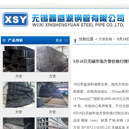
当前位置 ->
－ 9月1
方管价格
9月18日无锡市场方管价格行情
方管
方管
18日早盘原料涨降交替，国内方管
税票紧，价格高挂低出，355mm系
(3.75mm)出厂报价在4460-
冲 高，市场信心有所恢复。不过当
方管
方管
9月18日无锡市场
方管
价格行情(仅供
品名 规格（mm） 材质 产地 价格（元
方管 30*30*2.5 Q195-235 无锡友发 4