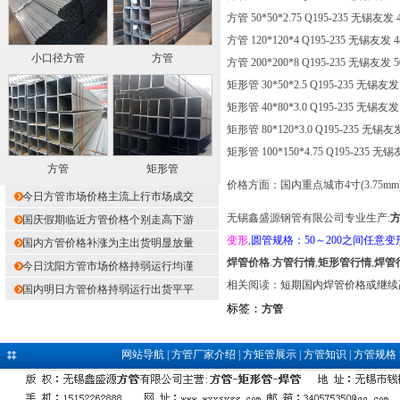
方管 50*50*2.75 Q195-235 无锡友发 
方管 120*120*4 Q195-235 无锡友发 
小口径方管
方管
方管 200*200*8 Q195-235 无锡友发 
矩形管 30*50*2.5 Q195-235 无锡友发
矩形管 40*80*3.0 Q195-235 无锡友发
矩形管 80*120*3.0 Q195-235 无锡友
矩形管 100*150*4.75 Q195-235 无
方管
矩形管
价格方面：国内重点城市4寸(3.75
今日方管市场价格主流上行市场成交
无锡鑫盛源钢管有限公司专业生产:
国庆假期临近方管价格个别走高下游
变形
,
圆管规格：50～200之间任意变
国内方管价格补涨为主出货明显放量
焊管价格
.
方管行情
,
矩形管行情
,
焊管
今日沈阳方管市场价格持弱运行均谨
相关阅读：
短期国内焊管价格或继续
国内明日方管价格持弱运行出货平平
标签：
方管
网站导航
|
方管厂家介绍
|
方矩管展示
|
方管知识
|
方管规格