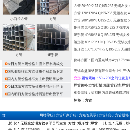
方管 50*50*2.75 Q195-235 无锡友发 
方管 120*120*4 Q195-235 无锡友发 
小口径方管
方管
方管 200*200*8 Q195-235 无锡友发 
矩形管 30*50*2.5 Q195-235 无锡友发
矩形管 40*80*3.0 Q195-235 无锡友发
矩形管 80*120*3.0 Q195-235 无锡友
矩形管 100*150*4.75 Q195-235 无
方管
矩形管
价格方面：国内重点城市4寸(3.75
今日方管市场价格主流上行市场成交
无锡鑫盛源钢管有限公司专业生产:
国庆假期临近方管价格个别走高下游
变形
,
圆管规格：50～200之间任意变
国内方管价格补涨为主出货明显放量
焊管价格
.
方管行情
,
矩形管行情
,
焊管
今日沈阳方管市场价格持弱运行均谨
相关阅读：
短期国内焊管价格或继续
国内明日方管价格持弱运行出货平平
标签：
方管
网站导航
|
方管厂家介绍
|
方矩管展示
|
方管知识
|
方管规格