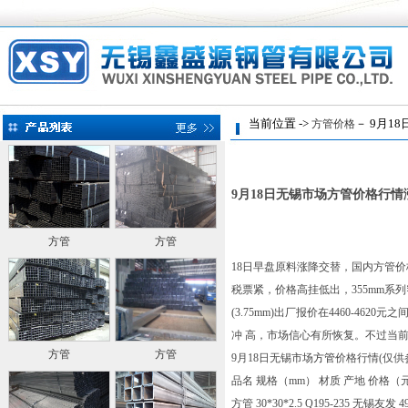
当前位置 ->
－ 9月1
方管价格
9月18日无锡市场方管价格行情
方管
方管
18日早盘原料涨降交替，国内方管
税票紧，价格高挂低出，355mm系
(3.75mm)出厂报价在4460-
冲 高，市场信心有所恢复。不过当
方管
方管
9月18日无锡市场
方管
价格行情(仅供
品名 规格（mm） 材质 产地 价格（元
方管 30*30*2.5 Q195-235 无锡友发 4