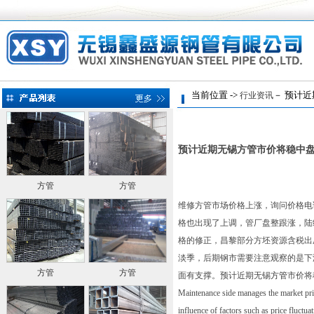
当前位置 ->
－ 预计近
行业资讯
预计近期无锡方管市价将稳中
方管
方管
维修方管市场价格上涨，询问价格电
格也出现了上调，管厂盘整跟涨，陆
格的修正，昌黎部分方坯资源含税出厂
淡季，后期钢市需要注意观察的是下
方管
方管
面有支撑。预计近期无锡
方管
市价将
Maintenance side manages the market price 
influence of factors such as price fluctuat