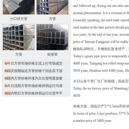
and followed up, drying out one after anot
normal phenomenon. It is a revision of th
小口径方管
方管
Generally speaking, the steel trade starte
steel market in the later period should p
two years. At the end of last year, invest
price of Taiyuan Fangguan wil
丽热轧4080元，天钢热轧暂未排产，连铸
方管
矩形管
Today's square pipe price is temporarily
今日方管市场价格主流上行市场成交
4080 yuan, Tiangang hot-rolled temporar
3910 yuan, Huaihua steel 4380 yuan, Z
国庆假期临近方管价格个别走高下游
国内方管价格补涨为主出货明显放量
今日山东个管厂出厂价报稳，现金宝诚46
今日沈阳方管市场价格持弱运行均谨
Today, the ex-factory price of Shandong
国内明日方管价格持弱运行出货平平
4650.
价格方面，现临沂产57*3.5mm市价487
In terms of price, Linyi produces 57*3.
a market price of 5400 yuan.