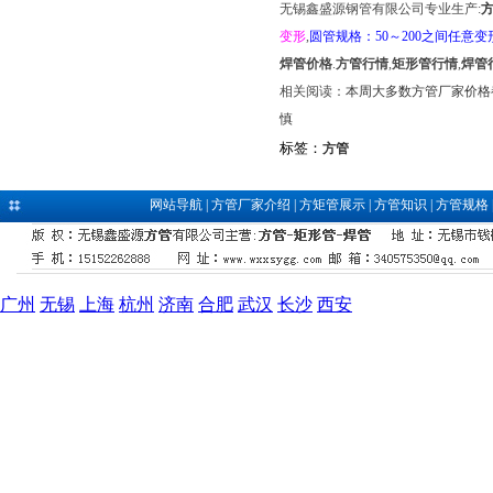
无锡鑫盛源钢管有限公司专业生产:
变形
,
圆管规格：50～200之间任意变
焊管价格
.
方管行情
,
矩形管行情
,
焊管
相关阅读：
本周大多数方管厂家价格
慎
标签：
方管
网站导航
|
方管厂家介绍
|
方矩管展示
|
方管知识
|
方管规格
广州
无锡
上海
杭州
济南
合肥
武汉
长沙
西安