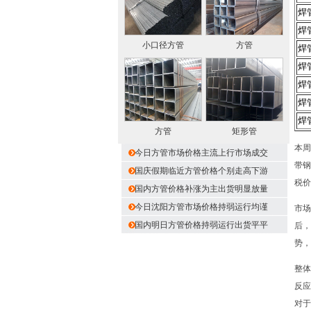
焊
焊
小口径方管
方管
焊
焊
焊
焊
焊
方管
矩形管
本周
今日方管市场价格主流上行市场成交
带钢
国庆假期临近方管价格个别走高下游
税价
国内方管价格补涨为主出货明显放量
今日沈阳方管市场价格持弱运行均谨
市场
国内明日方管价格持弱运行出货平平
后，
势，
整体
反应
对于