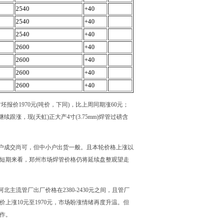
2540
+40
2540
+40
2540
+40
2600
+40
2600
+40
2600
+40
2600
+40
价1970元(吨价，下同)，比上周同期涨60元；
跟涨，现(天虹)正大产4寸(3.75mm)焊管过磅含
户成交尚可，但中小户出货一般。且本轮价格上涨以
此短期来看，郑州市场焊管价格仍将延续盘整观望走
流管厂出厂价格在2380-2430元之间，且管厂
上涨10元至1970元，市场盼涨情绪再度升温。但
作。