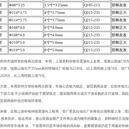
管
Ф48*3.25
1.5寸*3.25mm
Q195-215
邯郸友发
管
Φ114*3.75
4寸*3.75mm
Q215-235
邯郸正大
管
Ф114*3.75
4寸*3.75mm
Q215-235
邯郸友发
管
Ф168*4.0
6寸*4.0mm
Q215-235
邯郸正大
管
Ф168*4.0
6寸*4.0mm
Q215-235
邯郸友发
管
Ф219*5.0
8寸*5.0mm
Q215-235
邯郸正大
管
Ф219*5.0
8寸*5.0mm
Q215-235
邯郸友发
郑州市场焊管价格再次跟涨。本周，上游原料价格呈震荡向上走势，现唐山普碳150方坯报
方面，现唐山瑞丰产355mm系列带钢出厂价格为2230元，比上周同期上涨70元；管厂继续
2420元，比上周同期上涨70元。
方面，本周郑州
方管
价格再次跟涨，市场心态较为稳定。据贸易商反馈，目前本地大
下游工地 不少采购开始处于观望状态，随采随用再次成为下游采购的主打旋律。因
贸易商操作也仍将保持谨慎。
来看，近期上游价格持续震荡向上格局，管厂受其拉动出厂价格也出现明显上涨，现河北主
 接单良好。临近周末，唐山世园会限产文件再次成为钢市的聚集点，原料钢坯主流报价
郑州焊管市场来 说，下游需求仍是市场价格的风向标，盘整观望或仍是下周最好的操