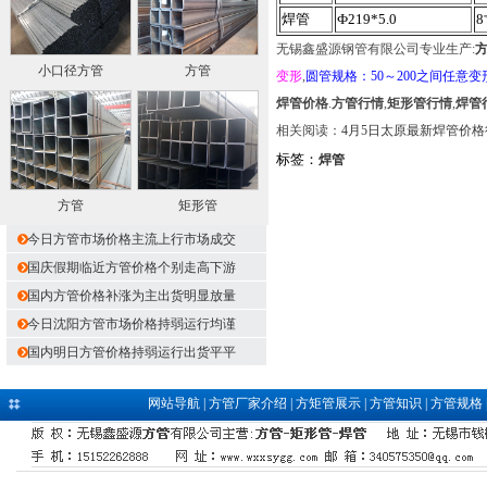
焊管
Ф219*5.0
8
无锡鑫盛源钢管有限公司专业生产:
小口径方管
方管
变形
,
圆管规格：50～200之间任意变
焊管价格
.
方管行情
,
矩形管行情
,
焊管
相关阅读：
4月5日太原最新焊管价格
标签：
焊管
方管
矩形管
今日方管市场价格主流上行市场成交
国庆假期临近方管价格个别走高下游
国内方管价格补涨为主出货明显放量
今日沈阳方管市场价格持弱运行均谨
国内明日方管价格持弱运行出货平平
网站导航
|
方管厂家介绍
|
方矩管展示
|
方管知识
|
方管规格