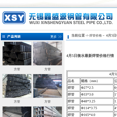
当前位置 ->
－ 4月5
焊管价格
4月5日衡水最新焊管价格行情
方管
方管
4月
品名
规格（mm）
焊管
Ф27*2.5
6
焊管
Ф33*3.0
1
焊管
Ф48*3.25
1
方管
方管
焊管
Ф114*3.75
4
焊管
Ф165*4.0
6