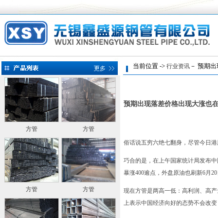
当前位置 ->
－ 预期出
行业资讯
预期出现落差价格出现大涨也
方管
方管
俗话说五穷六绝七翻身，尽管今日港
巧合的是，在上午国家统计局发布中
暴涨400逾点，外盘原油也刷新6月
方管
方管
现在方管是两高一低：高利润、高产
上表示中国经济向好的态势不会改变