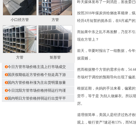
昨天媒体发布了一则消息，发改委已
按照2016年煤炭供给侧改革规律，煤
小口径方管
方管
经历4月短暂的扼杀后，在6月减产
而如果中东之乱不再发酵，乃至不引
现在方管上？
前天，华夏时报出了一组数据，今年全
方管
矩形管
据震撼，
今日方管市场价格主流上行市场成交
然而根据整个方管的需求分布，54.
国庆假期临近方管价格个别走高下游
市场对于调控的预期导向出现了偏差
国内方管价格补涨为主出货明显放量
根据近期，央妈的手法来看，偏紧的
今日沈阳方管市场价格持弱运行均谨
货币，等于是 为别人做嫁衣。所以现
国内明日方管价格持弱运行出货平平
厉。
道理很简单，美国人是经济过热才收
观上，银行资产?速还有13%，而M