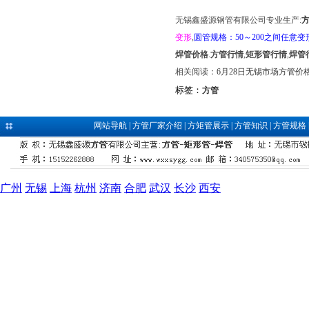
无锡鑫盛源钢管有限公司专业生产:
变形
,
圆管规格：50～200之间任意变
焊管价格
.
方管行情
,
矩形管行情
,
焊管
相关阅读：
6月28日无锡市场方管价
标签：
方管
网站导航
|
方管厂家介绍
|
方矩管展示
|
方管知识
|
方管规格
广州
无锡
上海
杭州
济南
合肥
武汉
长沙
西安