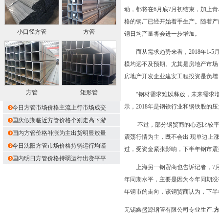
动，都将在6月底7月初结束，加上
格的钢厂已经开始着手生产。随着产
小口径方管
方管
钢日均产量将会进一步增加。
而从需求趋势来看，2018年1-
模均远不及预期。尤其是房地产市场
房地产开发企业建安工程投资是负增
方管
矩形管
“钢材需求难以释放，未来需求增量
示，2018年是钢铁行业和钢铁股
今日方管市场价格主流上行市场成交
国庆假期临近方管价格个别走高下游
不过，部分钢贸商的心态比较平和
国内方管价格补涨为主出货明显放量
震荡行情为主，既不会出 现单边上
今日沈阳方管市场价格持弱运行均谨
过，受资金紧张影响，下半年钢市震
国内明日方管价格持弱运行出货平平
上海另一钢贸商也告诉记者，7月份
年同期水平，主要是因为今年同期没
年钢市的走向，该钢贸商认为，下半
无锡鑫盛源钢管有限公司专业生产: