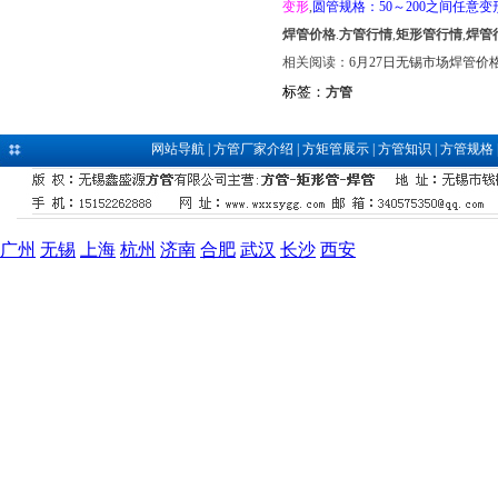
变形
,
圆管规格：50～200之间任意变
焊管价格
.
方管行情
,
矩形管行情
,
焊管
相关阅读：
6月27日无锡市场焊管价
标签：
方管
网站导航
|
方管厂家介绍
|
方矩管展示
|
方管知识
|
方管规格
广州
无锡
上海
杭州
济南
合肥
武汉
长沙
西安