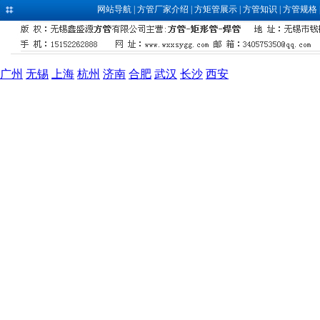
网站导航
|
方管厂家介绍
|
方矩管展示
|
方管知识
|
方管规格
广州
无锡
上海
杭州
济南
合肥
武汉
长沙
西安