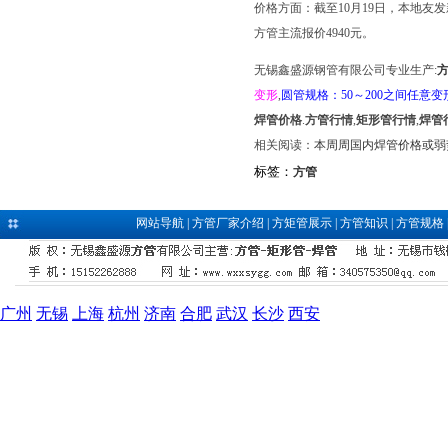
价格方面：截至10月19日，本地友发新国标
方管主流报价4940元。
无锡鑫盛源钢管有限公司专业生产:
变形
,
圆管规格：50～200之间任意变
焊管价格
.
方管行情
,
矩形管行情
,
焊管
相关阅读：
本周周国内焊管价格或弱
标签：
方管
网站导航
|
方管厂家介绍
|
方矩管展示
|
方管知识
|
方管规格
广州
无锡
上海
杭州
济南
合肥
武汉
长沙
西安