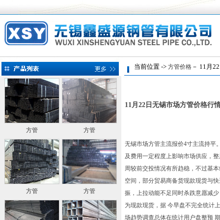
当前位置 ->
－ 11月
方管价格
11月22日无锡市场方管价格行
方管
方管
无锡市场方管主流报价4寸主流持平
及费用一定程度上影响市场供应，整
周较前交投情况有所趋稳，不过基本
空间，部分贸易商备货现款现货与快进
方管
方管
振，上拉动能不足同时杀跌意愿减少
为现款现货，据 今早盘不完全统计
场趋势调查总体在统计用户盘整预 期