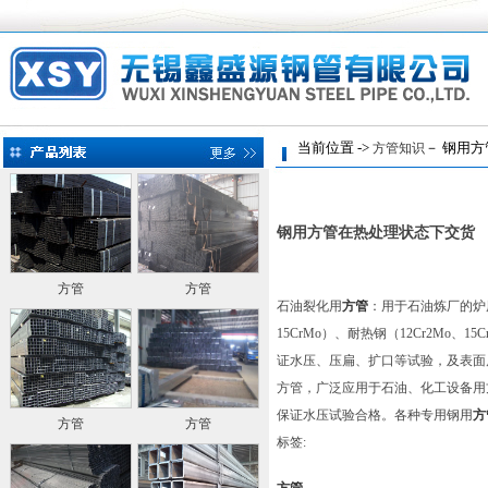
当前位置 ->
－ 钢用方
方管知识
钢用方管在热处理状态下交货
方管
方管
石油裂化用
方管
：用于石油炼厂的炉
15CrMo）、耐热钢（12Cr2Mo、
证水压、压扁、扩口等试验，及表面
方管，广泛应用于石油、化工设备用
保证水压试验合格。各种专用钢用
方
方管
方管
标签:
方管