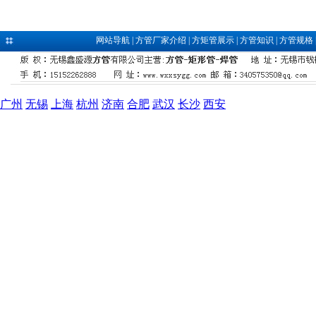
网站导航
|
方管厂家介绍
|
方矩管展示
|
方管知识
|
方管规格
广州
无锡
上海
杭州
济南
合肥
武汉
长沙
西安