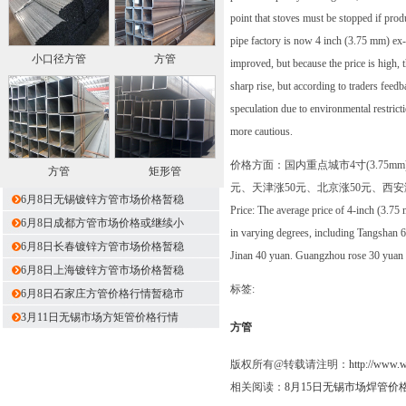
point that stoves must be stopped if pro
pipe factory is now 4 inch (3.75 mm) ex-f
小口径方管
方管
improved, but because the price is high, 
sharp rise, but according to traders feedb
speculation due to environmental restricti
more cautious.
价格方面：国内重点城市4寸(3.75
方管
矩形管
元、天津涨50元、北京涨50元、西安
6月8日无锡镀锌方管市场价格暂稳
Price: The average price of 4-inch (3.75 
6月8日成都方管市场价格或继续小
in varying degrees, including Tangshan 
6月8日长春镀锌方管市场价格暂稳
Jinan 40 yuan. Guangzhou rose 30 yuan
6月8日上海镀锌方管市场价格暂稳
标签:
6月8日石家庄方管价格行情暂稳市
3月11日无锡市场方矩管价格行情
方管
版权所有@转载请注明：
http://www.
相关阅读：
8月15日无锡市场焊管价