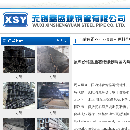
当前位置 ->
－ 原料价
行业资讯
原料价格坚挺将继续影响国内
方管
方管
周末至今，国内焊管价格再现普涨。
焖代停，受此消息带动，钢市价格被不断
元之间，比上 周五上涨30-60元
幅跟涨，但据贸易商反馈出货不畅，
方管
方管
价格高位运行，但整体操作更趋谨慎
Up to the end of the weekend, the price
protection policy in Tangshan, the steel 