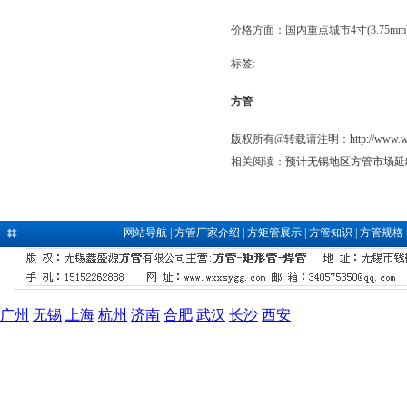
价格方面：国内重点城市4寸(3.75
标签:
方管
版权所有@转载请注明：
http://www.
相关阅读：
预计无锡地区方管市场延
网站导航
|
方管厂家介绍
|
方矩管展示
|
方管知识
|
方管规格
广州
无锡
上海
杭州
济南
合肥
武汉
长沙
西安