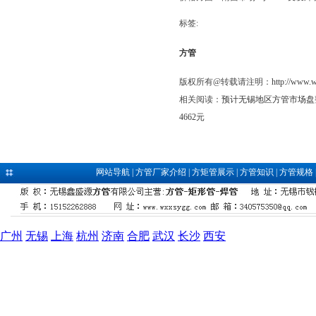
标签:
方管
版权所有@转载请注明：
http://www.
相关阅读：
预计无锡地区方管市场盘
4662元
网站导航
|
方管厂家介绍
|
方矩管展示
|
方管知识
|
方管规格
广州
无锡
上海
杭州
济南
合肥
武汉
长沙
西安