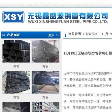
当前位置 ->
－ 11月
方管价格
11月19日无锡市场方管价格行
方管
方管
无锡市场方管主流报价4寸主流累降
下，整体成品价格也是不断走低，其中
格3680元；唐山瑞丰355mm系列带钢
市场方面，无锡地区周日为进博会结
方管
方管
动；同时周内期螺走势不佳，终端多
改动，预期悲观情绪影响下成交逐步