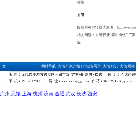
标签:
方管
版权所有@转载请注明：
http://www.
相关阅读：
方管行业“喜中有忧” 厂
靠
网站导航
|
方管厂家介绍
|
方矩管展示
|
方管知识
|
方管规格
广州
无锡
上海
杭州
济南
合肥
武汉
长沙
西安