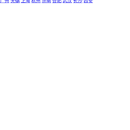
广州
无锡
上海
杭州
济南
合肥
武汉
长沙
西安