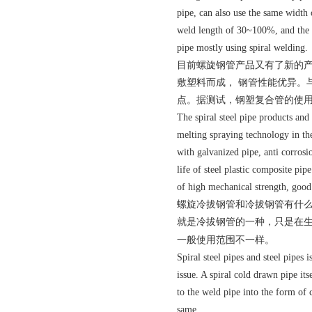
pipe, can also use the same width 
weld length of 30~100%, and the p
pipe mostly using spiral welding.
目前螺旋钢管产品又有了新的
敷塑料而成， 钢管性能优异。
点。据测试，钢塑复合管的使
The spiral steel pipe products and
melting spraying technology in the
with galvanized pipe, anti corrosio
life of steel plastic composite pi
of high mechanical strength, good h
螺旋冷拔钢管和冷拔钢管有什
就是冷拔钢管的一种，只是在
一般使用范围不一样。
Spiral steel pipes and steel pipes 
issue. A spiral cold drawn pipe its
to the weld pipe into the form of 
same.