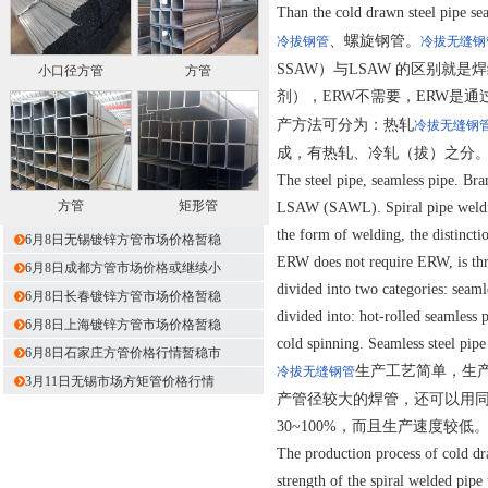
Than the cold drawn steel pipe sea
、螺旋钢管。
冷拔钢管
冷拔无缝钢
SSAW）与LSAW 的区别就
小口径方管
方管
剂），ERW不需要，ERW是
产方法可分为：热轧
冷拔无缝钢
成，有热轧、冷轧（拔）之分
The steel pipe, seamless pipe. Br
方管
矩形管
LSAW (SAWL). Spiral pipe weldi
the form of welding, the distinct
6月8日无锡镀锌方管市场价格暂稳
ERW does not require ERW, is thr
6月8日成都方管市场价格或继续小
divided into two categories: seaml
6月8日长春镀锌方管市场价格暂稳
divided into: hot-rolled seamless 
6月8日上海镀锌方管市场价格暂稳
cold spinning. Seamless steel pipe
6月8日石家庄方管价格行情暂稳市
生产工艺简单，生
冷拔无缝钢管
3月11日无锡市场方矩管价格行情
产管径较大的焊管，还可以用
30~100%，而且生产速度
The production process of cold dr
strength of the spiral welded pipe