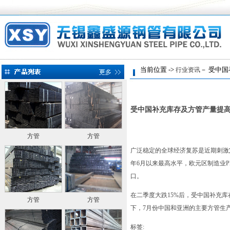
当前位置 ->
－ 受中国
行业资讯
受中国补充库存及方管产量提
方管
方管
广泛稳定的全球经济复苏是近期刺激
年6月以来最高水平，欧元区制造业
口。
在二季度大跌15%后，受中国补充
方管
方管
下，7月份中国和亚洲的主要方管生
标签: