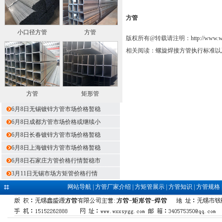
方管
小口径方管
方管
版权所有@转载请注明：
http://www.
相关阅读：
螺旋焊接方管执行标准以
方管
矩形管
6月8日无锡镀锌方管市场价格暂稳
6月8日成都方管市场价格或继续小
6月8日长春镀锌方管市场价格暂稳
6月8日上海镀锌方管市场价格暂稳
6月8日石家庄方管价格行情暂稳市
3月11日无锡市场方矩管价格行情
网站导航
|
方管厂家介绍
|
方矩管展示
|
方管知识
|
方管规格