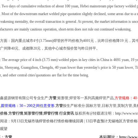
. Two days of cumulative reduction of about 100 yuan, Hebei mainstream pipe factory welded p
 Most of the downstream market welded pipe quotation slightly declined, some areas due to a sma
eakening mentality, the overall transaction is general. At present, the market information is uncea
acturers are mainly cautious operation, short-term does not rule out continued weakening.
方面：国内重点城市4寸(3.75mm)焊管的平均价格为4691元，比昨日价格降19 元，
广州降40元、成都降20元，其他中心城市报价暂与昨日持平。
: The average price of 4 inch (3.75 mm) welded pipes in key cities in China is 4691 yuan, 19 
jin, Shenyang, Guangzhou, Chengdu, 40 yuan lower than yesterday's price is 50 yuan lower, T
, and other central cities'quotations are flat for the time being.
鑫盛源钢管有限公司专业生产:
方管
,
矩形管
,焊管等一系列高频焊管产品,
方管规格：40
,
圆管规格：50～200之间任意变形
.
方管
按生产标准分:国标方管,日标方管,英制方管,美
价格
.
方管行情
,
矩形管行情
,
焊管行情
.
行业资讯
版权所有@转载请注明：
http://www.wxx
阅读：
9月13日无锡市场焊管价格行情价格继续回调
|
13日早盘预计无锡地区方管价
观望
签：
本站网址：
方管
http://www