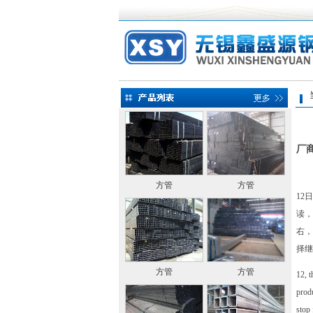
当前
厂
方管
方管
12
读，
右，
择继
方管
方管
12, t
produ
stop 