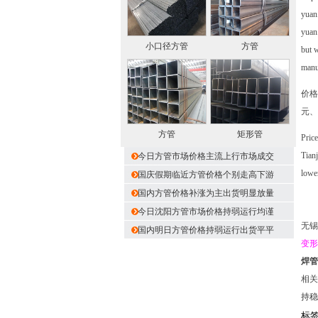
yuan
yuan.
小口径方管
方管
but w
manuf
价格
元、
方管
矩形管
Price
Tian
今日方管市场价格主流上行市场成交
lower
国庆假期临近方管价格个别走高下游
国内方管价格补涨为主出货明显放量
今日沈阳方管市场价格持弱运行均谨
无锡
国内明日方管价格持弱运行出货平平
变形
焊管
相关
持稳
标