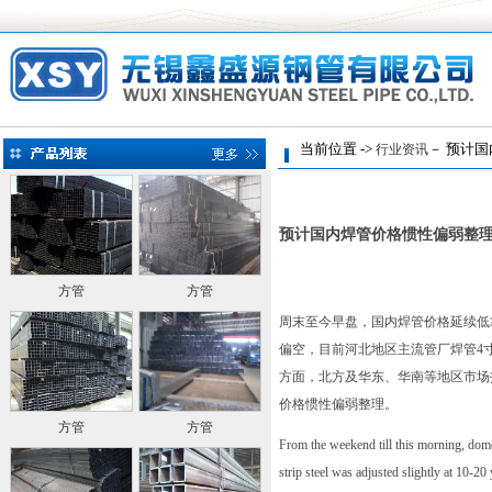
当前位置 ->
－ 预计国
行业资讯
预计国内焊管价格惯性偏弱整
方管
方管
周末至今早盘，国内焊管价格延续低靠
偏空，目前河北地区主流管厂焊管4寸(
方面，北方及华东、华南等地区市场
价格惯性偏弱整理。
方管
方管
From the weekend till this morning, domes
strip steel was adjusted slightly at 10-2