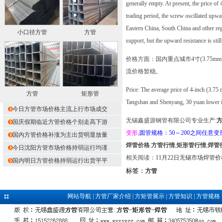
generally empty. At present, the price 
trading period, the screw oscillated upwa
Eastern China, South China and other re
小口径方管
方管
support, but the upward resistance is stil
价格方面：国内重点城市4寸(3.75
流价格暂稳。
Price: The average price of 4-inch (3.75
方管
矩形管
Tangshan and Shenyang, 30 yuan lower in B
今日方管市场价格主流上行市场成交
无锡鑫盛源钢管有限公司专业生产:
国庆假期临近方管价格个别走高下游
变形
,
圆管规格：50～200之间任意变
国内方管价格补涨为主出货明显放量
焊管价格
.
方管行情
,
矩形管行情
,
焊管
今日沈阳方管市场价格持弱运行均谨
相关阅读：
11月22日无锡市场焊管
国内明日方管价格持弱运行出货平平
标签：
方管
网站导航
|
方管厂家介绍
|
方矩管展示
|
方管知识
|
方管规格