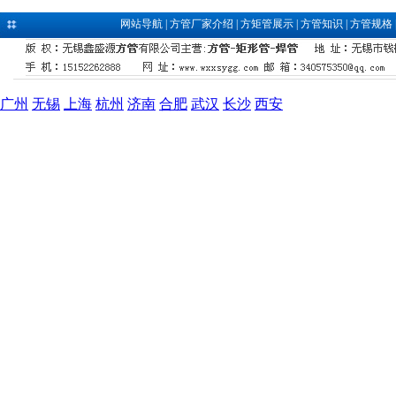
网站导航
|
方管厂家介绍
|
方矩管展示
|
方管知识
|
方管规格
广州
无锡
上海
杭州
济南
合肥
武汉
长沙
西安