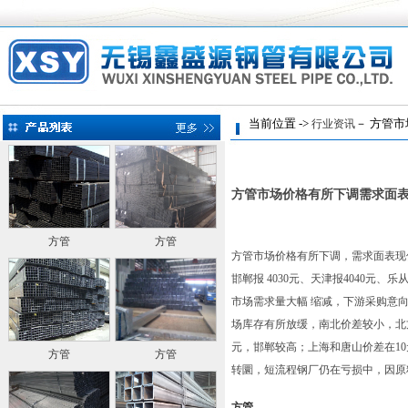
当前位置 ->
－ 方管市
行业资讯
方管市场价格有所下调需求面
方管
方管
方管市场价格有所下调，需求面表现
邯郸报 4030元、天津报4040元
市场需求量大幅 缩减，下游采购意
场库存有所放缓，南北价差较小，北
元，邯郸较高；上海和唐山价差在1
方管
方管
转圜，短流程钢厂仍在亏损中，因原
方管