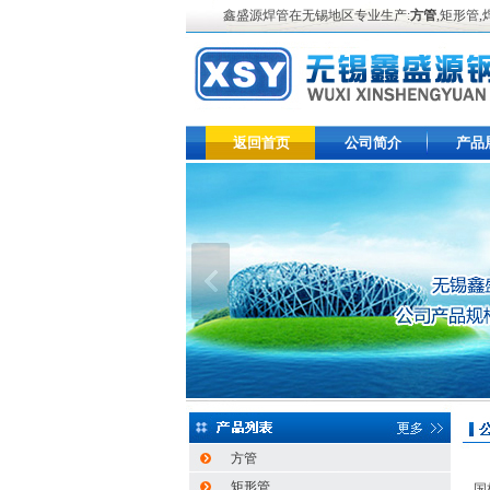
鑫盛源焊管在无锡地区专业生产:
方管
,矩形管
返回首页
公司简介
产品
方管
无
矩形管
国