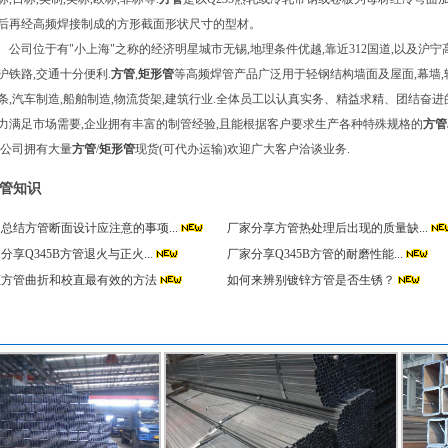
后再经高频焊接制成的方形截面形状尺寸的型材。
司位于有"小上海"之称的经济明星城市无锡,地理条件优越,靠近312国道,以及沪宁
沪铁路,交通十分便利.
方管
,
矩形管
等高频焊管产品广泛用于轻钢结构墙面及屋面,幕墙,
条,汽车制造,船舶制造,物流货架,建筑行业.全体员工以认真实务、精益求精、团结奋进
力满足市场需要,企业拥有丰富的制管经验,且能根据客户要求生产各种特殊规格的
方管
.公司拥有大量
方管
/
矩形管
现货(可代办运输)欢迎广大客户洽谈业务.
管知识
总结方管断面设计应注意的事项...
厂家分享方管热处理后出现的质量缺...
分享Q345B方管退火与正火...
厂家分享Q345B方管的耐磨性能...
证方管曲折和校直最有效的方法
如何来辨别镀锌方管是否生锈？