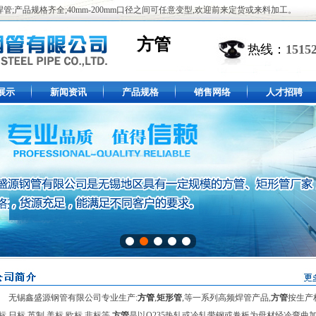
,焊管;产品规格齐全;40mm-200mm口径之间可任意变型,欢迎前来定货或来料加工。
方管
热线：
1515
展示
新闻资讯
产品规格
销售网络
人才招聘
锡鑫盛源钢管有限公司专业生产:
方管
,
矩形管
,等一系列高频焊管产品,
方管
按生产
标,日标,英制,美标,欧标,非标等.
方管
是以Q235热轧或冷轧带钢或卷板为母材经冷弯曲