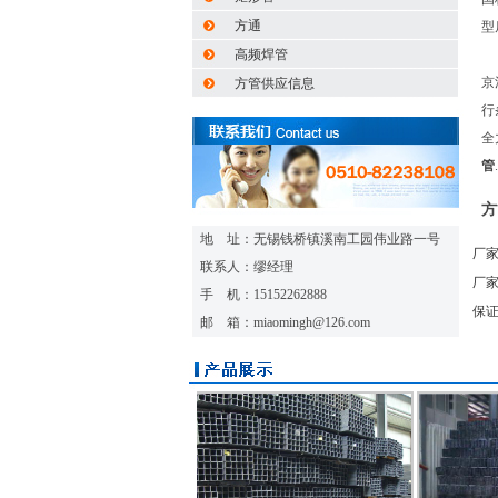
方通
型
高频焊管
公
京
方管供应信息
行
全
管
方
地 址：无锡钱桥镇溪南工园伟业路一号
厂家
联系人：缪经理
厂家
手 机：15152262888
保
邮 箱：miaomingh@126.com